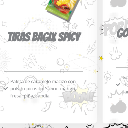
GO
TIRAS BAGIX SPICY
Go
Paleta de caramelo macizo con
ch
polvito picosito. Sabor: mango,
ta
fresa, piña, sandía.