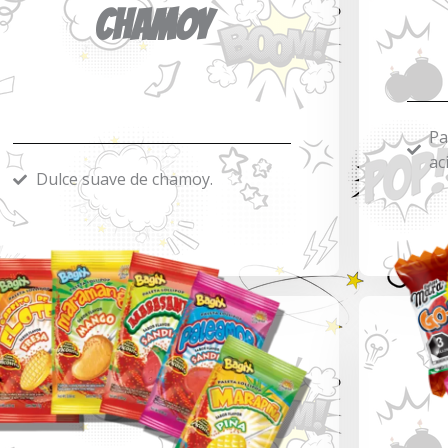
CHAMOY
Pa
ac
Dulce suave de chamoy.