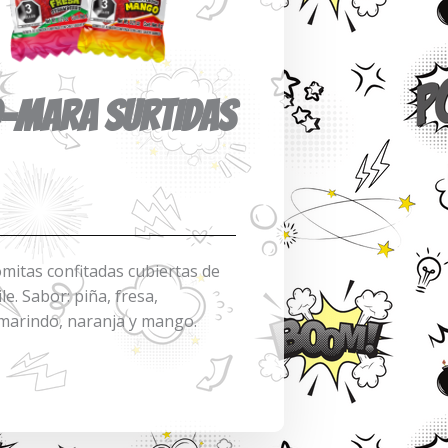
-MARA SURTIDAS
mitas confitadas cubiertas de
ile. Sabor: piña, fresa,
marindo, naranja y mango.